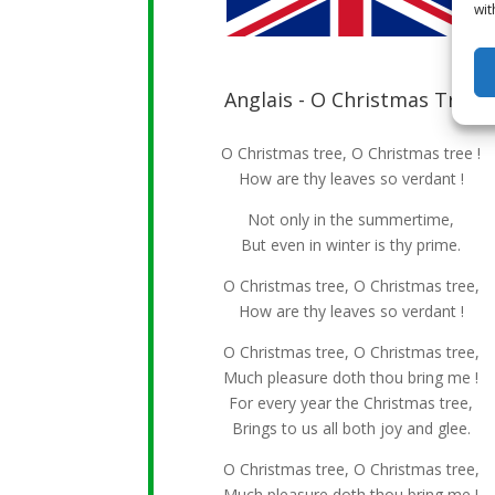
wit
Anglais - O Christmas Tree
O Christmas tree, O Christmas tree !
How are thy leaves so verdant !
Not only in the summertime,
But even in winter is thy prime.
O Christmas tree, O Christmas tree,
How are thy leaves so verdant !
O Christmas tree, O Christmas tree,
Much pleasure doth thou bring me !
For every year the Christmas tree,
Brings to us all both joy and glee.
O Christmas tree, O Christmas tree,
Much pleasure doth thou bring me !