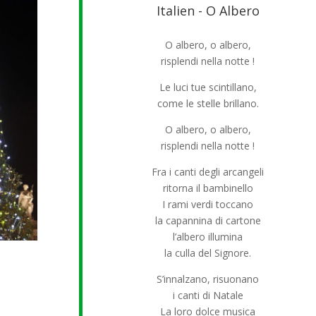
Italien - O Albero
O albero, o albero,
risplendi nella notte !
Le luci tue scintillano,
come le stelle brillano.
O albero, o albero,
risplendi nella notte !
Fra i canti degli arcangeli
ritorna il bambinello
I rami verdi toccano
la capannina di cartone
l’albero illumina
la culla del Signore.
S’innalzano, risuonano
i canti di Natale
La loro dolce musica