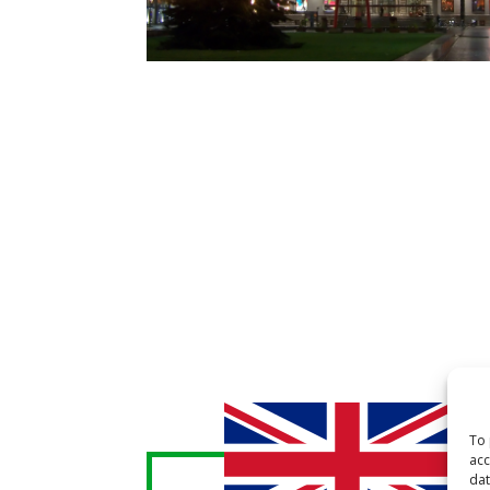
To 
acc
dat